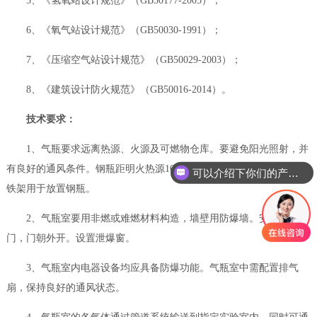
5、《氢氧站设计规范》（GB50177-2005）；
6、《氧气站设计规范》（GB50030-1991）；
7、《压缩空气站设计规范》（GB50029-2003）；
8、《建筑设计防火规范》（GB50016-2014）。
技术要求：
1、气瓶要求远离热源、火源及可燃物仓库。要避免阳光照射，并
有良好的通风条件。钢瓶距明火热源10m以上，室内设有直立稳固的
可以介绍下你们的产品么？
铁架用于放置钢瓶。
2、气瓶室要用非燃或难燃材料构造，墙壁用防爆墙。安装防爆
门，门朝外开。设置泄爆窗。
3、气瓶室内电器设备均应具备防爆功能。气瓶室中需配置排气
扇，保持良好的通风状态。